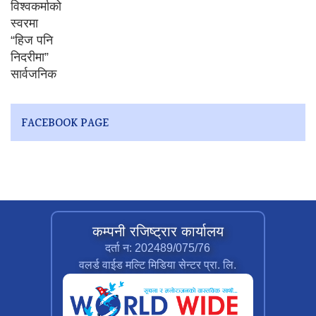
FACEBOOK PAGE
कम्पनी रजिष्ट्रार कार्यालय
दर्ता न: 202489/075/76
वलर्ड वाईड मल्टि मिडिया सेन्टर प्रा. लि.