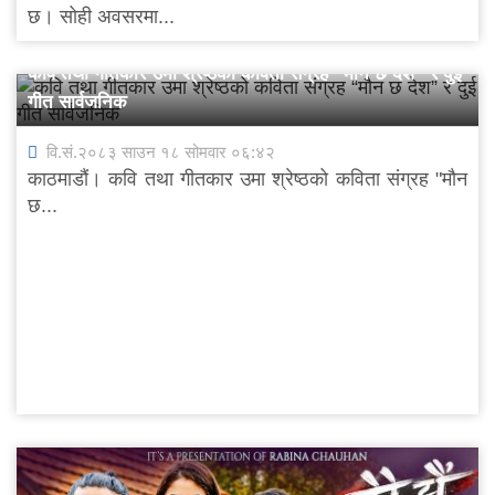
छ। सोही अवसरमा...
कवि तथा गीतकार उमा श्रेष्ठको कविता संग्रह “मौन छ देश” र दुई
गीत सार्वजनिक
वि.सं.२०८३ साउन १८ सोमवार ०६:४२
काठमाडौं। कवि तथा गीतकार उमा श्रेष्ठको कविता संग्रह "मौन
छ...