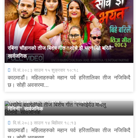
रबिना चौहानको तीज बिशेष गीत “सोचे झै भएन बिहे बरिलै”
सार्वजनिक
वि.सं.२०८३ साउन १५ शुक्रवार १०:१८
काठमाडौं। महिलाहरुको महान पर्व हरितालिका तीज नजिकिदै
छ। सोही अवसरमा...
प्रदिप बराईलीको तीज बिशेष गीत “रन्काईदेउ मादलु
रिनिनी” सार्वजनिक
वि.सं.२०८३ साउन १४ बिहीवार १८:१३
काठमाडौं। महिलाहरुको महान पर्व हरितालिका तीज नजिकिदै
छ। सोही अवसरमा...