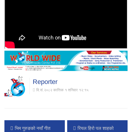
Reporter
वि.सं.२०८२ कात्तिक १ शनिवार १२:१५
भिम गुरुङको नयाँ गीत
रियल हिरो पल शाहको