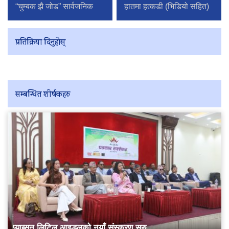
“चुम्बक झै जोड” सार्वजनिक
हातमा हत्कडी (भिडियो सहित)
प्रतिक्रिया दिनुहोस्
सम्बन्धित शीर्षकहरु
प्याब्सन लिटिल आइडलको नयाँ संस्करण सुरु