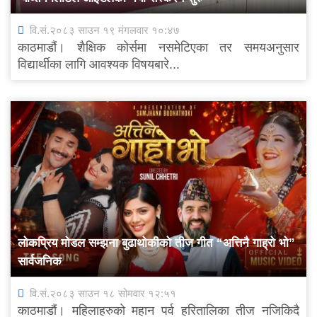
वि.सं.२०८३ साउन १९ मंगलवार १०:४७
काठमाडौं। शैक्षिक कोर्समा नसमेटिएका तर समयअनुसार
विद्यार्थीका लागि आवश्यक विषयबारे...
लोकप्रिय मोडल सम्झना बुढाथोकीको तीज गीत “अत्तिनै गाह्रो भो”
सार्वजनिक
वि.सं.२०८३ साउन १८ सोमवार १२:५१
काठमाडौं। महिलाहरुको महान पर्व हरितालिका तीज नजिकिदै