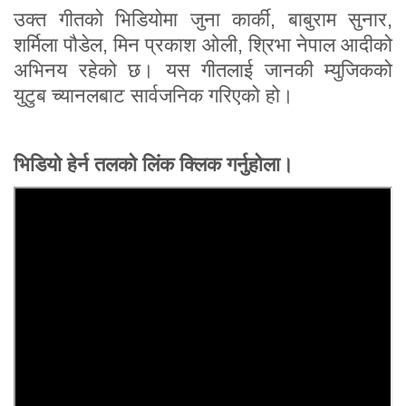
उक्त गीतको भिडियोमा जुना कार्की, बाबुराम सुनार,
शर्मिला पौडेल, मिन प्रकाश ओली, श्रिभा नेपाल आदीको
अभिनय रहेको छ। यस गीतलाई जानकी म्युजिकको
युटुब च्यानलबाट सार्वजनिक गरिएको हो।
भिडियो हेर्न तलको लिंक क्लिक गर्नुहोला।