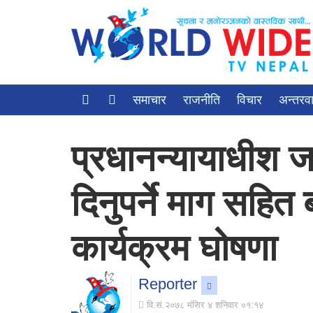
समाचार
राजनीति
विचार
अन्तरवार
प्रधानन्यायाधीश ज
दिनुपर्ने माग सहित
कार्यक्रम घोषणा
Reporter
वि.सं.२०७८ मंसिर ४ शनिवार ०१:१४