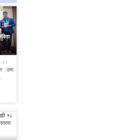
कविता
६:४२
ार उमा
.