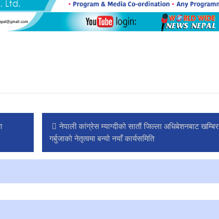
ा
नेपाली कांग्रेस म्याग्दीको सातौं जिल्ला अधिबेशनबाट खम्बिर
गर्बुजाको नेतृत्वमा बन्यो नयाँ कार्यसमिति