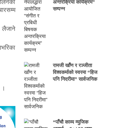
दोलनका
अन्तरक्रिया कार्यक्रम”
सम्पन्न
बारसम्म
लैजाने
ेशभरिका
रामजी खाँण र रञ्जीता
विश्वकर्माको स्वरमा “हिज
पनि निदरीमा” सार्वजनिक
े ।
“पाँचौ काव्य म्युजिक