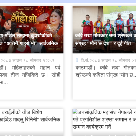
िय मोडल सम्झना बुढाथोकीको
कवि तथा गीतकार उमा श्रेष्ठको 
 “अत्तिनै गाह्रो भो” सार्वजनिक
संग्रह “मौन छ देश” र दुई गीत
सार्वजनिक
ं.२०८३ साउन १८ सोमवार १२:५१
वि.सं.२०८३ साउन १८ सोमवार ०
डौं। महिलाहरुको महान पर्व
काठमाडौं। कवि तथा गीतक
लिका तीज नजिकिदै छ। सोही
श्रेष्ठको कविता संग्रह "मौन छ..
ा...