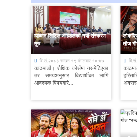
प्याब्सन लिटिल आइडलको नयाँ संस्करण
लोकप्र
सुरु
तीज गीत
वि.सं.२०८३ साउन १९ मंगलवार १०:४७
वि.स
काठमाडौं। शैक्षिक कोर्समा नसमेटिएका
काठमा
तर समयअनुसार विद्यार्थीका लागि
हरिता
आवश्यक विषयबारे...
अवसरम