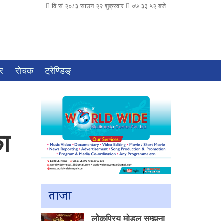
वि.सं.२०८३ साउन २२ शुक्रवार
०७:३३:५३ बजे
चर
राेचक
ट्रेण्डिङ्
का
ताजा
लोकप्रिय मोडल सम्झना