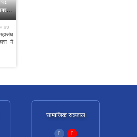
ी १८
जागरण
१०:४७
हासंघ
हास मै
सामाजिक सञ्जाल