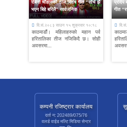
रबिना चौहानको तीज बिशेष गीत “सोचे झै
प्रदिप
भएन बिहे बरिलै” सार्वजनिक
गीत “र
रिनिनी
वि.सं.२०८३ साउन १५ शुक्रवार १०:१८
वि.स
काठमाडौं। महिलाहरुको महान पर्व
काठमा
हरितालिका तीज नजिकिदै छ। सोही
हरिता
अवसरमा...
अवसरम
कम्पनी रजिष्ट्रार कार्यालय
स
दर्ता न: 202489/075/76
वलर्ड वाईड मल्टि मिडिया सेन्टर