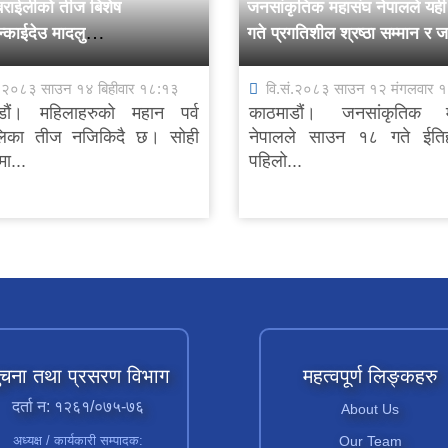
 बराईलीको तीज बिशेष
जनसांकृतिक महासंघ नेपालले यह
न्काईदेउ मादलु
गते प्रगतिशील श्रष्ठा सम्मान र 
” सार्वजनिक
सम्मान कार्यक्रम गर्ने
ं.२०८३ साउन १४ बिहीवार १८:१३
वि.सं.२०८३ साउन १२ मंगलवार 
डौं। महिलाहरुको महान पर्व
काठमाडौं। जनसांकृतिक म
लिका तीज नजिकिदै छ। सोही
नेपालले साउन १८ गते ईति
ा...
पहिलो...
ुचना तथा प्रसरण विभाग
महत्वपूर्ण लिङ्कहरु
दर्ता न: १२६१/०७५-७६
About Us
अध्यक्ष / कार्यकारी सम्पादक:
Our Team