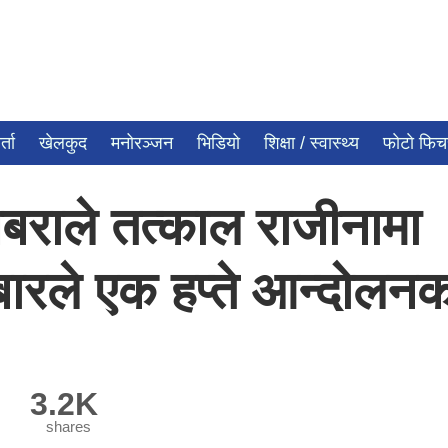
्ता
खेलकुद
मनोरञ्जन
भिडियो
शिक्षा / स्वास्थ्य
फाेटाे फि
बराले तत्काल राजीनामा
 बारले एक हप्ते आन्दोलन
3.2K
shares