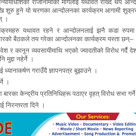
ानन्यायाधीशको राजीनामाको मागलाई यथावत राख्दै थप आन्
 शुरु हुने यो चरणका आन्दोलनका कार्यक्रम आगामी शुक्र
न् ।
ार्यक्रमहरु यथावत रहने र आन्दोलनलाई झनै कडा रुपमा 
बारको बैठकले तय गरेका आन्दोलनका कार्यक्रम यस्ता छन्–
श र कानून व्यवसायीमाथि भएको ज्यादतीको विरोध गर्दै द
मुद्दा नहेर्ने ।
ई ध्यानाकर्षण गराउँदै ज्ञापनपत्र बुझाउने ।
्ने ।
ारका केन्द्रीय प्रतिनिधिहरू पठाएर वृहत् विरोध सभा गर्न
ाई निरन्तरता दिने ।