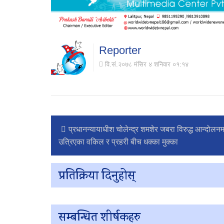
Reporter
वि.सं.२०७८ मंसिर ४ शनिवार ०१:१४
प्रधानन्यायाधीश चोलेन्द्र शमशेर जबरा विरुद्ध आन्दोलनम
उत्रिएका वकिल र प्रहरी बीच धक्का मुक्का
प्रतिक्रिया दिनुहोस्
सम्बन्धित शीर्षकहरु