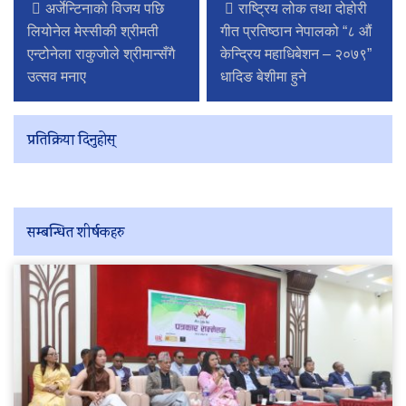
अर्जेन्टिनाको विजय पछि
राष्ट्रिय लोक तथा दोहोरी
लियोनेल मेस्सीकी श्रीमती
गीत प्रतिष्ठान नेपालको “८ औं
एन्टोनेला राकुजोले श्रीमान्सँगै
केन्द्रिय महाधिबेशन – २०७९”
उत्सव मनाए
धादिङ बेशीमा हुने
प्रतिक्रिया दिनुहोस्
सम्बन्धित शीर्षकहरु