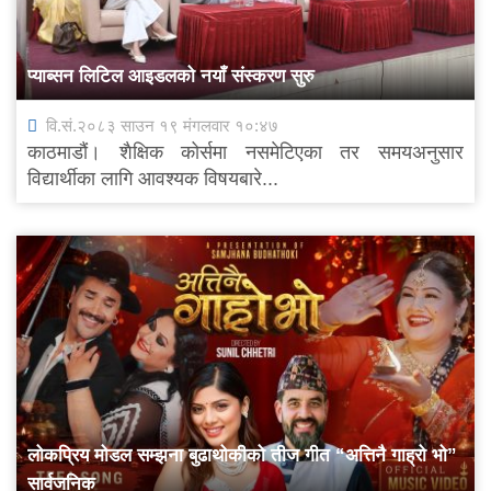
प्याब्सन लिटिल आइडलको नयाँ संस्करण सुरु
वि.सं.२०८३ साउन १९ मंगलवार १०:४७
काठमाडौं। शैक्षिक कोर्समा नसमेटिएका तर समयअनुसार
विद्यार्थीका लागि आवश्यक विषयबारे...
लोकप्रिय मोडल सम्झना बुढाथोकीको तीज गीत “अत्तिनै गाह्रो भो”
सार्वजनिक