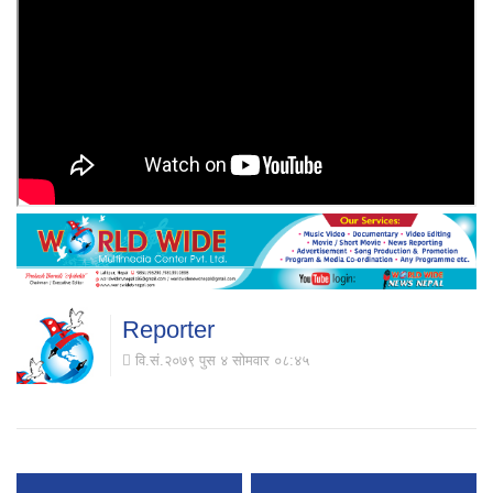
Reporter
वि.सं.२०७९ पुस ४ सोमवार ०८:४५