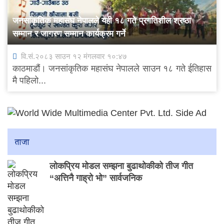
जनसांकृतिक महासंघ नेपालले यही १८ गते प्रगतिशील श्रष्ठा
सम्मान र जागरण सम्मान कार्यक्रम गर्ने
वि.सं.२०८३ साउन १२ मंगलवार १०:४७
काठमाडौं। जनसांकृतिक महासंघ नेपालले साउन १८ गते ईतिहास
मै पहिलो...
ताजा
लोकप्रिय मोडल सम्झना बुढाथोकीको तीज गीत
“अत्तिनै गाह्रो भो” सार्वजनिक