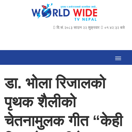
वि.सं.२०८३ साउन २२ शुक्रवार
०१:४२:३३ बजे
डा. भोला रिजालको
पृथक शैलीको
चेतनामुलक गीत “केही