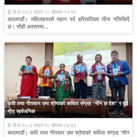
वि.सं.२०८३ साउन १८ सोमवार १२:५१
काठमाडौं। महिलाहरुको महान पर्व हरितालिका तीज नजिकिदै
छ। सोही अवसरमा...
कवि तथा गीतकार उमा श्रेष्ठको कविता संग्रह “मौन छ देश” र दुई
गीत सार्वजनिक
वि.सं.२०८३ साउन १८ सोमवार ०६:४२
काठमाडौं। कवि तथा गीतकार उमा श्रेष्ठको कविता संग्रह "मौन