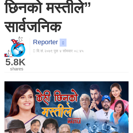
छिनको मस्तीले”
सार्वजनिक
Reporter
वि.सं.२०७९ पुस ४ सोमवार ०८:४५
5.8K
shares