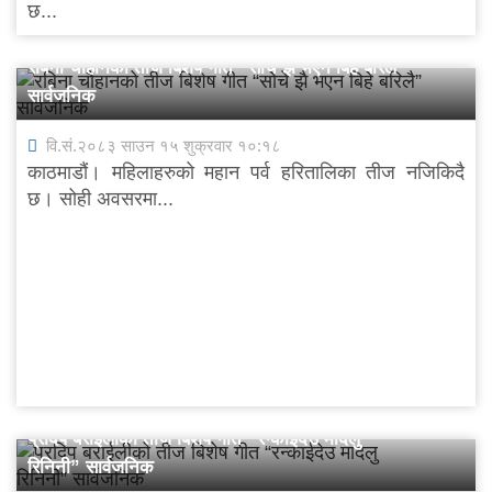
छ...
रबिना चौहानको तीज बिशेष गीत “सोचे झै भएन बिहे बरिलै”
सार्वजनिक
वि.सं.२०८३ साउन १५ शुक्रवार १०:१८
काठमाडौं। महिलाहरुको महान पर्व हरितालिका तीज नजिकिदै
छ। सोही अवसरमा...
प्रदिप बराईलीको तीज बिशेष गीत “रन्काईदेउ मादलु
रिनिनी” सार्वजनिक