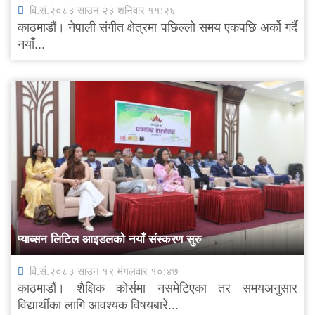
वि.सं.२०८३ साउन २३ शनिवार ११:२६
काठमाडौं। नेपाली संगीत क्षेत्रमा पछिल्लो समय एकपछि अर्को गर्दै
नयाँ...
प्याब्सन लिटिल आइडलको नयाँ संस्करण सुरु
वि.सं.२०८३ साउन १९ मंगलवार १०:४७
काठमाडौं। शैक्षिक कोर्समा नसमेटिएका तर समयअनुसार
विद्यार्थीका लागि आवश्यक विषयबारे...