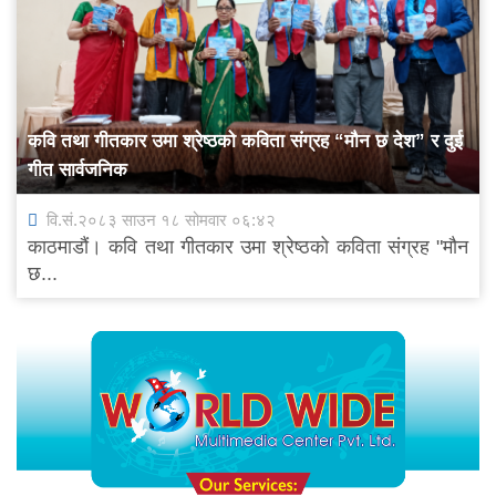
कवि तथा गीतकार उमा श्रेष्ठको कविता संग्रह “मौन छ देश” र दुई
गीत सार्वजनिक
वि.सं.२०८३ साउन १८ सोमवार ०६:४२
काठमाडौं। कवि तथा गीतकार उमा श्रेष्ठको कविता संग्रह "मौन
छ...