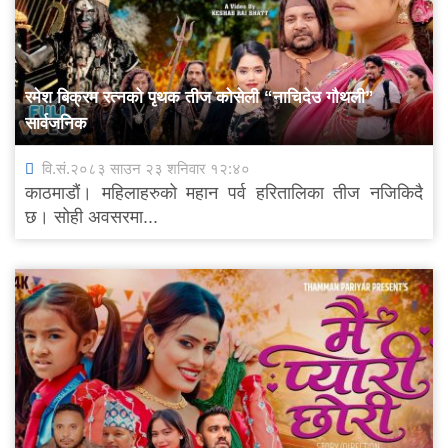
रमेश बिक्रम रत्नको पृथक तीज कोसेली “नाचिदेउ गौथली”
सार्वजनिक
वि.सं.२०८३ साउन २३ शनिवार १२:४०
काठमाडौं। महिलाहरुको महान पर्व हरितालिका तीज नजिकिदै
छ। सोही अवसरमा...