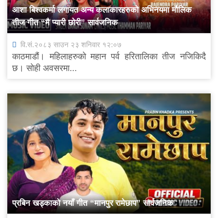
आशा बिश्वकर्मा लगायत अन्य कलाकारहरुको अभिनयमा मौलिक
तीज गीत “मै प्यारी छोरी” सार्वजनिक
वि.सं.२०८३ साउन २३ शनिवार १२:०७
काठमाडौं। महिलाहरुको महान पर्व हरितालिका तीज नजिकिदै
छ। सोही अवसरमा...
प्रबिन खड्काको नयाँ गीत “मानपुर रामेछाप” सार्वजनिक