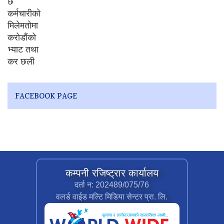
FACEBOOK PAGE
कम्पनी रजिष्ट्रार कार्यालय
दर्ता न: 202489/075/76
वलर्ड वाईड मल्टि मिडिया सेन्टर प्रा. लि.