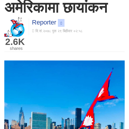
अमेरिकामा छायांकन
Reporter
वि.सं.२०७८ पुस २९ बिहीवार ०२:५८
2.6K
shares