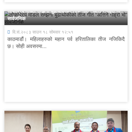
लोकप्रिय मोडल सम्झना बुढाथोकीको तीज गीत “अत्तिनै गाह्रो भो”
सार्वजनिक
वि.सं.२०८३ साउन १८ सोमवार १२:५१
काठमाडौं। महिलाहरुको महान पर्व हरितालिका तीज नजिकिदै
छ। सोही अवसरमा...