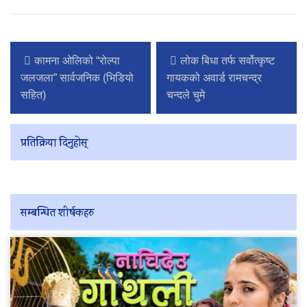
कामना ओलिको “रोल्पा
लोक बिधा तर्फ सर्वोत्कृष्ट
जलजला” सार्वजनिक (भिडियो
गायकको अवार्ड रामचन्द्र
सहित)
चन्दले चुमे
प्रतिक्रिया दिनुहोस्
सम्बन्धित शीर्षकहरु