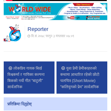
Reporter
वि.सं.२०७८ फागुन ३ मंगलवार ०७:०९
लोकप्रिय गायक बिर्ख
युवा प्रेमी प्रेमीकाहरुको
विश्वकर्मा र गायिका कल्पना
कथामा आधारित रहेको छोटो
बिकको नयाँ गीत “बाटुली”
चलचित्र (Short Movie)
सार्वजनिक
“कलियुगको प्रेम” सार्वजनिक
प्रतिक्रिया दिनुहोस्