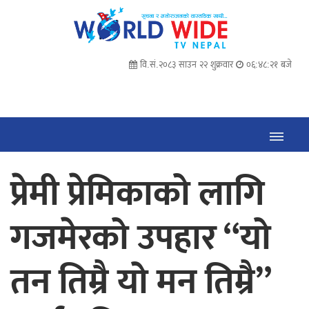
वि.सं.२०८३ साउन २२ शुक्रवार
०६:४८:२२ बजे
प्रेमी प्रेमिकाको लागि
गजमेरको उपहार “यो
तन तिम्रै यो मन तिम्रै”