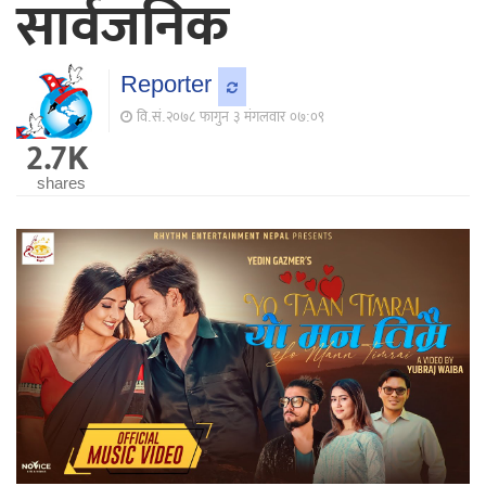
सार्वजनिक
Reporter
वि.सं.२०७८ फागुन ३ मंगलवार ०७:०९
2.7K
shares