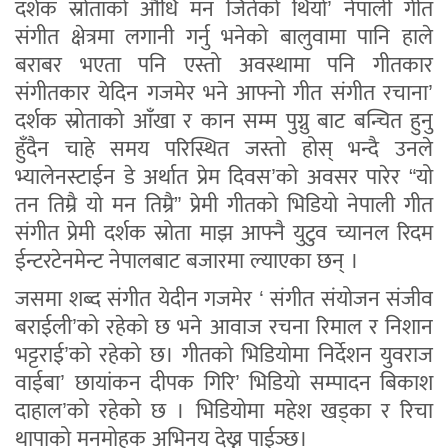
दर्शक स्रोताको औधि मन जितेको थियो’ नेपाली गीत
संगीत क्षेत्रमा लगानी गर्नु भनेको बालुवामा पानि हाले
बराबर भएता पनि एस्तो अवस्थामा पनि गीतकार
संगीतकार येदिन गजमेर भने आफ्नो गीत संगीत रचाना’
दर्शक स्रोताको आँखा र कान सम्म पुग्नु बाट बन्चित हुनु
हुँदैन चाहे समय परिस्थित जस्तो होस् भन्दै उनले
भ्यालेनस्टाईन डे अर्थात प्रेम दिवस’को अवसर पारेर “यो
तन तिम्रै यो मन तिम्रै” प्रेमी गीतको भिडियो नेपाली गीत
संगीत प्रेमी दर्शक स्रोता माझ आफ्नै युटुव च्यानल रिदम
ईन्टरटेनमेन्ट नेपालबाट बजारमा ल्याएका छन् ।
जसमा शब्द संगीत येदीन गजमेर ‘ संगीत संयोजन संजीव
बराईली’को रहेको छ भने आवाज रचना रिमाल र निशान
भट्टराई’को रहेको छ। गीतको भिडियोमा निर्देशन युवराज
वाईबा’ छायांकन दीपक गिरि’ भिडियो सम्पादन बिकाश
दाहाल’को रहेको छ । भिडियोमा महेश खड्का र रिचा
थापाको मनमोहक अभिनय देख्न पाईञ्छ।