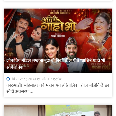
लोकप्रिय मोडल सम्झना बुढाथोकीको तीज गीत “अत्तिनै गाह्रो भो”
सार्वजनिक
वि.सं.२०८३ साउन १८ सोमवार १२:५१
काठमाडौं। महिलाहरुको महान पर्व हरितालिका तीज नजिकिदै छ।
सोही अवसरमा...