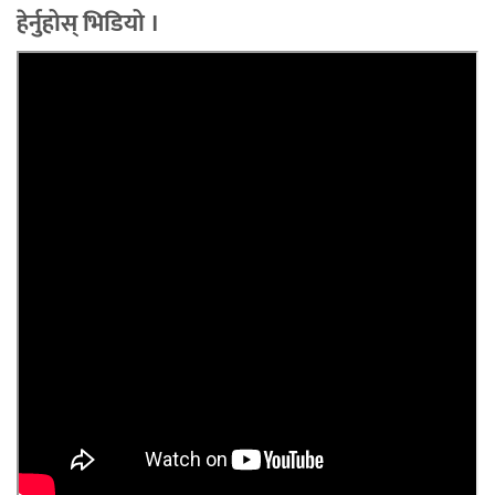
हेर्नुहोस् भिडियो ।