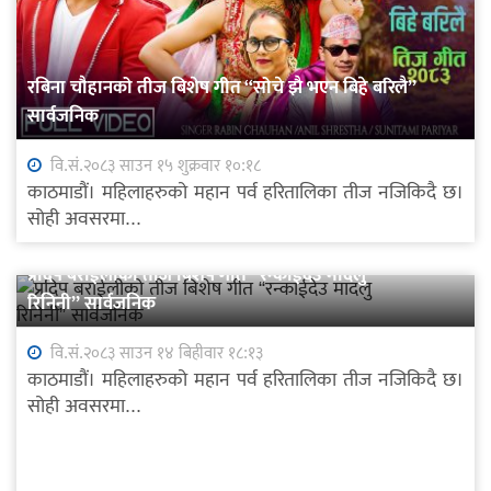
रबिना चौहानको तीज बिशेष गीत “सोचे झै भएन बिहे बरिलै”
सार्वजनिक
वि.सं.२०८३ साउन १५ शुक्रवार १०:१८
काठमाडौं। महिलाहरुको महान पर्व हरितालिका तीज नजिकिदै छ।
सोही अवसरमा...
प्रदिप बराईलीको तीज बिशेष गीत “रन्काईदेउ मादलु
रिनिनी” सार्वजनिक
वि.सं.२०८३ साउन १४ बिहीवार १८:१३
काठमाडौं। महिलाहरुको महान पर्व हरितालिका तीज नजिकिदै छ।
सोही अवसरमा...