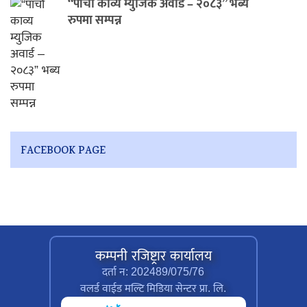
“पाँचौ काव्य म्युजिक अवार्ड – २०८३” भब्य
रुपमा सम्पन्न
FACEBOOK PAGE
कम्पनी रजिष्ट्रार कार्यालय
दर्ता न: 202489/075/76
वलर्ड वाईड मल्टि मिडिया सेन्टर प्रा. लि.