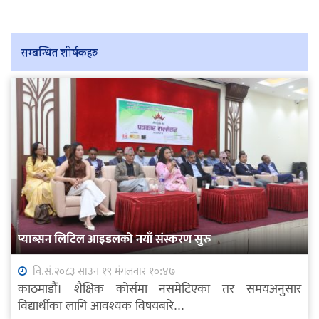
सम्बन्धित शीर्षकहरु
प्याब्सन लिटिल आइडलको नयाँ संस्करण सुरु
वि.सं.२०८३ साउन १९ मंगलवार १०:४७
काठमाडौं। शैक्षिक कोर्समा नसमेटिएका तर समयअनुसार
विद्यार्थीका लागि आवश्यक विषयबारे...