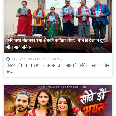
कवि तथा गीतकार उमा श्रेष्ठको कविता संग्रह “मौन छ देश” र दुई
गीत सार्वजनिक
वि.सं.२०८३ साउन १८ सोमवार ०६:४२
काठमाडौं। कवि तथा गीतकार उमा श्रेष्ठको कविता संग्रह "मौन
छ...