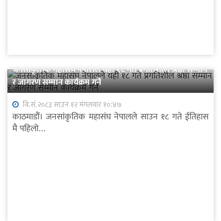
जनसांकृतिक महासंघ नेपालले यही १८ गते प्रगतिशील श्रष्ठा सम्मान
र जागरण सम्मान कार्यक्रम गर्ने
वि.सं.२०८३ साउन १२ मंगलवार १०:४७
काठमाडौं। जनसांकृतिक महासंघ नेपालले साउन १८ गते ईतिहास
मै पहिलो...