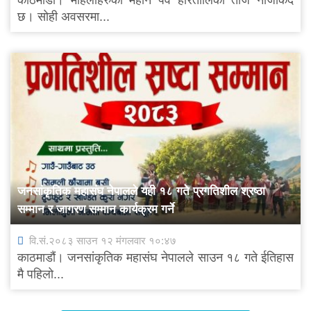
छ। सोही अवसरमा...
जनसांकृतिक महासंघ नेपालले यही १८ गते प्रगतिशील श्रष्ठा
सम्मान र जागरण सम्मान कार्यक्रम गर्ने
वि.सं.२०८३ साउन १२ मंगलवार १०:४७
काठमाडौं। जनसांकृतिक महासंघ नेपालले साउन १८ गते ईतिहास
मै पहिलो...