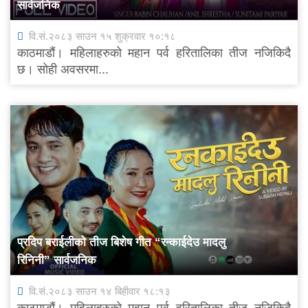
सार्वजनिक
वि.सं.२०८३ साउन १५ शुक्रवार १०:१८
काठमाडौं। महिलाहरुको महान पर्व हरितालिका तीज नजिकिदै
छ। सोही अवसरमा...
प्रदिप बराईलीको तीज बिशेष गीत “रन्काईदेउ मादलु
रिनिनी” सार्वजनिक
वि.सं.२०८३ साउन १४ बिहीवार १८:१३
काठमाडौं। महिलाहरुको महान पर्व हरितालिका तीज नजिकिदै