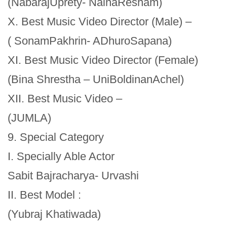
(NabarajUprety- NainaResham)
X. Best Music Video Director (Male) –
( SonamPakhrin- ADhuroSapana)
XI. Best Music Video Director (Female)
(Bina Shrestha – UniBoldinanAchel)
XII. Best Music Video –
(JUMLA)
9. Special Category
I. Specially Able Actor
Sabit Bajracharya- Urvashi
II. Best Model :
(Yubraj Khatiwada)