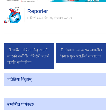
Reporter
वि.सं.२०८० जेठ १६ मंगलवार ०४:५१
चर्चित गायिका दिलु सलामी
टोखामा एक करोड लगानीमा
मगरको नयाँ गीत “शिरीरी बतासै
“कृषक गुप्र प्रा.लि” सञ्चालन
चल्यो” सार्वजनिक
प्रतिक्रिया दिनुहोस्
सम्बन्धित शीर्षकहरु