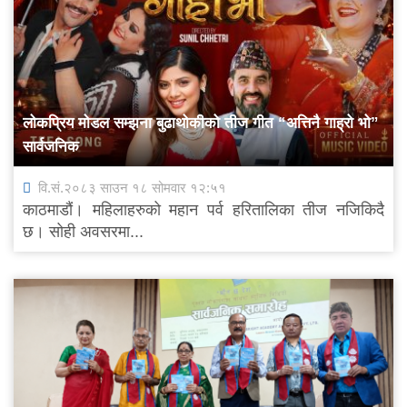
लोकप्रिय मोडल सम्झना बुढाथोकीको तीज गीत “अत्तिनै गाह्रो भो”
सार्वजनिक
वि.सं.२०८३ साउन १८ सोमवार १२:५१
काठमाडौं। महिलाहरुको महान पर्व हरितालिका तीज नजिकिदै
छ। सोही अवसरमा...