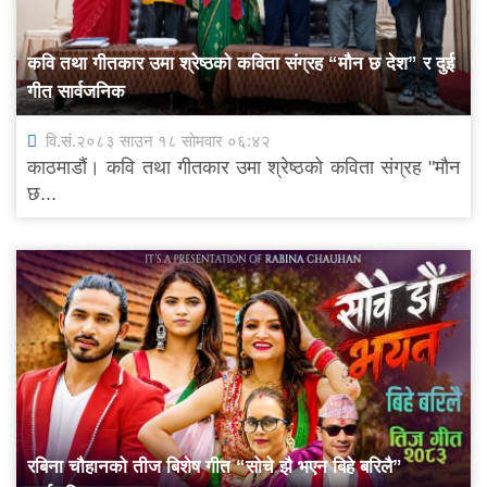
कवि तथा गीतकार उमा श्रेष्ठको कविता संग्रह “मौन छ देश” र दुई
गीत सार्वजनिक
वि.सं.२०८३ साउन १८ सोमवार ०६:४२
काठमाडौं। कवि तथा गीतकार उमा श्रेष्ठको कविता संग्रह "मौन
छ...
रबिना चौहानको तीज बिशेष गीत “सोचे झै भएन बिहे बरिलै”