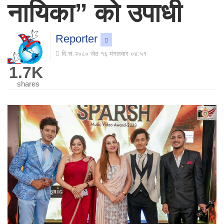
नायिका” को उपाधी
Reporter
वि.सं.२०८० जेठ १६ मंगलवार ०४:५१
1.7K
shares