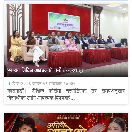
प्याब्सन लिटिल आइडलको नयाँ संस्करण सुरु
वि.सं.२०८३ साउन १९ मंगलवार १०:४७
काठमाडौं। शैक्षिक कोर्समा नसमेटिएका तर समयअनुसार
विद्यार्थीका लागि आवश्यक विषयबारे...