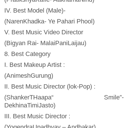
IV. Best Model (Male)-
(NarenKhadka- Ye Pahari Phool)
V. Best Music Video Director
(Bigyan Rai- MalaiPaniLaijau)
8. Best Category
I. Best Makeup Artist :
(AnimeshGurung)
II. Best Music Director (lok-Pop) :
(ShankerTHaapa“ Smile”-
DekhinaTimiJasto)
III. Best Music Director :
(YogendraUpadhyay – Andhakar)