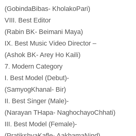
(GobindaBibas- KholakoPari)
VIII. Best Editor
(Rabin BK- Beimani Maya)
IX. Best Music Video Director –
(Ashok BK- Arey Ho Kaili)
7. Modern Category
I. Best Model (Debut)-
(SamyogKhanal- Bir)
II. Best Singer (Male)-
(Narayan THapa- NaghochayoChhati)
III. Best Model (Female)-
(PratikshyaKafle- AakhamaNind)