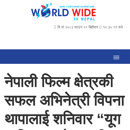
वि.सं.२०८३ साउन २१ बिहीवार
१०:३०:२० बजे
नेपाली फिल्म क्षेत्रकी
सफल अभिनेत्री विपना
थापालाई शनिवार “यूग