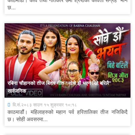
काठमाडौं। कवि तथा गीतकार उमा श्रेष्ठको कविता संग्रह "मौन
छ...
रबिना चौहानको तीज बिशेष गीत “सोचे झै भएन बिहे बरिलै”
सार्वजनिक
वि.सं.२०८३ साउन १५ शुक्रवार १०:१८
काठमाडौं। महिलाहरुको महान पर्व हरितालिका तीज नजिकिदै
छ। सोही अवसरमा...