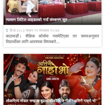
प्याब्सन लिटिल आइडलको नयाँ संस्करण सुरु
वि.सं.२०८३ साउन १९ मंगलवार १०:४७
काठमाडौं। शैक्षिक कोर्समा नसमेटिएका तर समयअनुसार
विद्यार्थीका लागि आवश्यक विषयबारे...
लोकप्रिय मोडल सम्झना बुढाथोकीको तीज गीत “अत्तिनै गाह्रो भो”