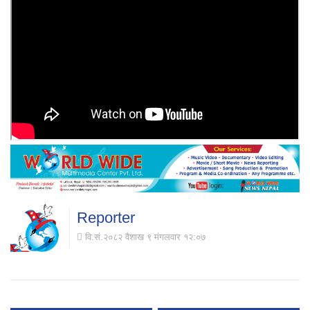
Reporter
वि.सं.२०८२ वैशाख ९ मंगलवार १२:०७