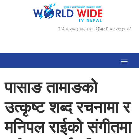
वि.सं.२०८३ साउन २१ बिहीवार
०८:२९:३६ बजे
पासाङ तामाङको
उत्कृष्ट शब्द रचनामा र
मनिपल राईको संगीतमा