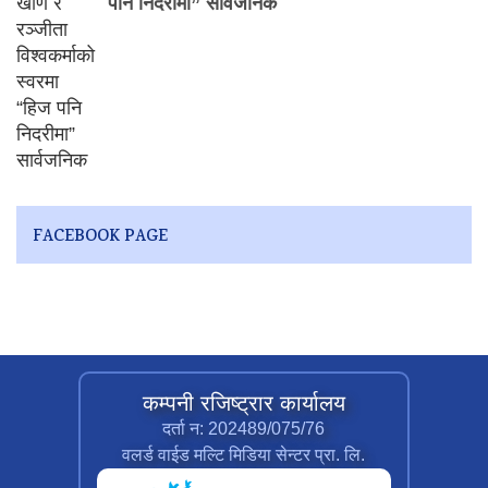
पनि निदरीमा” सार्वजनिक
FACEBOOK PAGE
कम्पनी रजिष्ट्रार कार्यालय
दर्ता न: 202489/075/76
वलर्ड वाईड मल्टि मिडिया सेन्टर प्रा. लि.