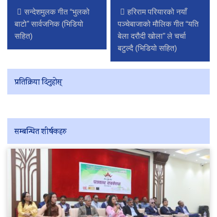
सन्देशमुलक गीत “भुलको
हरिराम परियारको नयाँ
बाटो” सार्वजनिक (भिडियो
पञ्चेबाजाको मौलिक गीत “यति
सहित)
बेला दरौदी खोला” ले चर्चा
बटुल्दै (भिडियो सहित)
प्रतिक्रिया दिनुहोस्
सम्बन्धित शीर्षकहरु