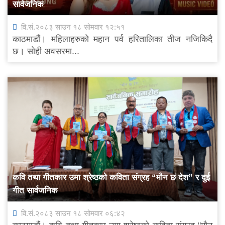
सार्वजनिक
वि.सं.२०८३ साउन १८ सोमवार १२:५१
काठमाडौं। महिलाहरुको महान पर्व हरितालिका तीज नजिकिदै
छ। सोही अवसरमा...
कवि तथा गीतकार उमा श्रेष्ठको कविता संग्रह “मौन छ देश” र दुई
गीत सार्वजनिक
वि.सं.२०८३ साउन १८ सोमवार ०६:४२