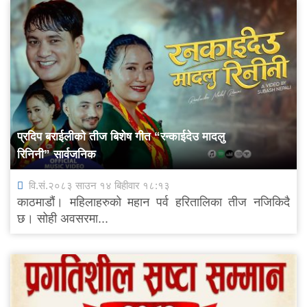
प्रदिप बराईलीको तीज बिशेष गीत “रन्काईदेउ मादलु
रिनिनी” सार्वजनिक
वि.सं.२०८३ साउन १४ बिहीवार १८:१३
काठमाडौं। महिलाहरुको महान पर्व हरितालिका तीज नजिकिदै
छ। सोही अवसरमा...