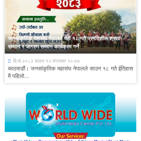
जनसांकृतिक महासंघ नेपालले यही १८ गते प्रगतिशील श्रष्ठा
सम्मान र जागरण सम्मान कार्यक्रम गर्ने
वि.सं.२०८३ साउन १२ मंगलवार १०:४७
काठमाडौं। जनसांकृतिक महासंघ नेपालले साउन १८ गते ईतिहास
मै पहिलो...