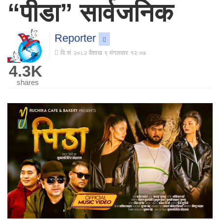
“पीडा” सार्वजनिक
Reporter
वि.सं.२०८२ वैशाख ९ मंगलवार १२:०७
4.3K
shares