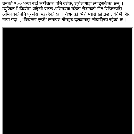
उनको १०० भन्दा बढी संगीतहरु पनि दर्शक, श्रोतामाझ ल्याईसकेका छन् ।
म्युजिक भिडियोमा पहिलो पटक अभिनयमा गरेका रोशनको गीत रिलिजपछि
अभिनयकोपनि प्रसंसा भइरहेको छ । रोशनको ‘मेरो प्यारो खोटाङ’, ‘तिमी सित
माया गर्दा’ , ‘जिवनमा एउटै’ लगायत गीतहरु दर्शकमाझ लोकप्रिय रहेको छ ।