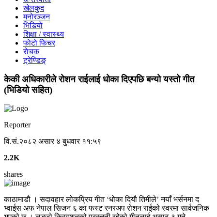
खेलकुद
मनोरञ्जन
भिडियो
शिक्षा / स्वास्थ्य
फाेटाे फिचर
राेचक
ट्रेण्डिङ्
केकी अधिकारीले रोशन राईलाई धोका दिएपछि बन्यो यस्तो गीत
(भिडियो सहित)
Reporter
वि.सं.२०८२ असार ४ बुधवार ११:५९
2.2K
shares
काठामाडौ । सदावहार लोकप्रिय गीत ‘धोका दियौ तिमीले’ नयाँ भर्सनमा द
भ्वाईस अफ नेपाल सिजन ६ का फस्ट रनरअप रोशन राईको स्वरमा सार्वजनिक
भएको छ । लुङ्टो क्रियशनको प्रस्तुती रहेको गीतलाई असाढ ३ गते