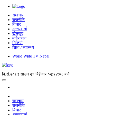
समाचार
राजनीति
विचार
अन्तरवार्ता
खेलकुद
मनोरञ्जन
भिडियो
शिक्षा / स्वास्थ्य
World Wide TV Nepal
वि.सं.२०८३ साउन २१ बिहीवार
०२:२४:०८ बजे
समाचार
राजनीति
विचार
अन्तरवार्ता