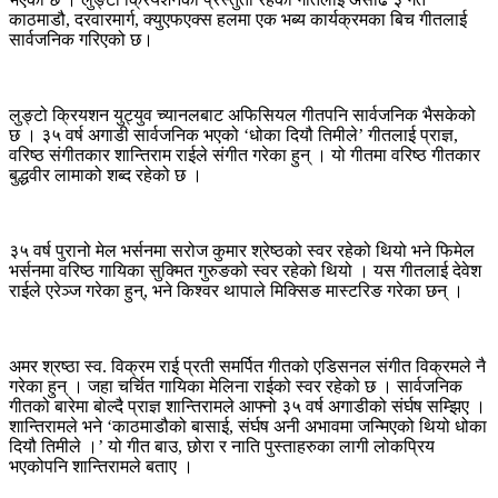
काठमाडौ, दरवारमार्ग, क्युएफएक्स हलमा एक भब्य कार्यक्रमका बिच गीतलाई
सार्वजनिक गरिएको छ।
लुङ्टो क्रियशन युट्युव च्यानलबाट अफिसियल गीतपनि सार्वजनिक भैसकेको
छ । ३५ वर्ष अगाडी सार्वजनिक भएको ‘धोका दियौ तिमीले’ गीतलाई प्राज्ञ,
वरिष्ठ संगीतकार शान्तिराम राईले संगीत गरेका हुन् । यो गीतमा वरिष्ठ गीतकार
बुद्धवीर लामाको शब्द रहेको छ ।
३५ वर्ष पुरानो मेल भर्सनमा सरोज कुमार श्रेष्ठको स्वर रहेको थियो भने फिमेल
भर्सनमा वरिष्ठ गायिका सुक्मित गुरुङको स्वर रहेको थियो । यस गीतलाई देवेश
राईले एरेञ्ज गरेका हुन्, भने किश्वर थापाले मिक्सिङ मास्टरिङ गरेका छन् ।
अमर श्रष्ठा स्व. विक्रम राई प्रती समर्पित गीतको एडिसनल संगीत विक्रमले नै
गरेका हुन् । जहा चर्चित गायिका मेलिना राईको स्वर रहेको छ । सार्वजनिक
गीतको बारेमा बोल्दै प्राज्ञ शान्तिरामले आफ्नो ३५ वर्ष अगाडीको संर्घष सम्झिए ।
शान्तिरामले भने ‘काठमाडौको बासाई, संर्घष अनी अभावमा जन्मिएको थियो धोका
दियौ तिमीले ।’ यो गीत बाउ, छोरा र नाति पुस्ताहरुका लागी लोकप्रिय
भएकोपनि शान्तिरामले बताए ।