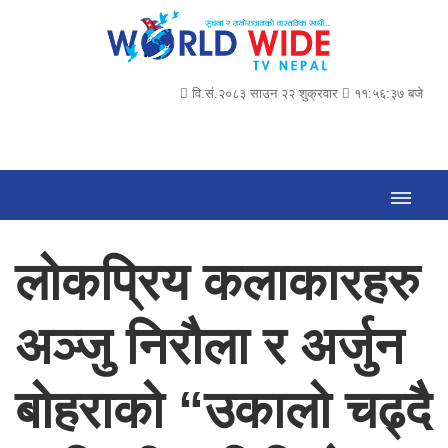
वि.सं.२०८३ साउन २२ शुक्रवार
११:५६:३८ बजे
लोकप्रिय कलाकारहरु
अञ्जु निरौला र अर्जुन
बोहराको “उकालो चढ्दै