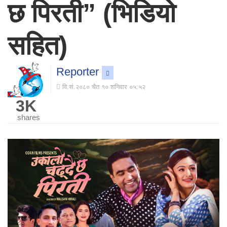
छ पिरती” (भिडियो
सहित)
Reporter
वि.सं.२०८० चैत १० शनिवार ०५:५२
3K
shares