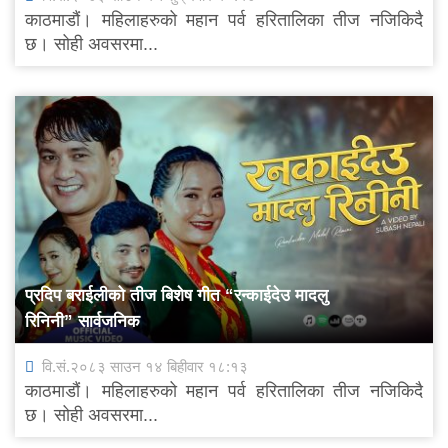
काठमाडौं। महिलाहरुको महान पर्व हरितालिका तीज नजिकिदै
छ। सोही अवसरमा...
प्रदिप बराईलीको तीज बिशेष गीत “रन्काईदेउ मादलु
रिनिनी” सार्वजनिक
वि.सं.२०८३ साउन १४ बिहीवार १८:१३
काठमाडौं। महिलाहरुको महान पर्व हरितालिका तीज नजिकिदै
छ। सोही अवसरमा...