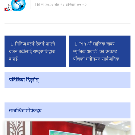
वि.सं.२०८० चैत १० शनिवार ०५:५२
गिनिज वर्ल्ड रेकर्ड पाउने
“११ औं म्यूजिक खबर
दर्जन बढीलाई राष्ट्रपतिद्वारा
म्यूजिक अवार्ड” को उत्कष्ट
बधाई
पाँचको मनोनयन सार्वजनिक
प्रतिक्रिया दिनुहोस्
सम्बन्धित शीर्षकहरु