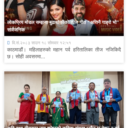
लोकप्रिय मोडल सम्झना बुढाथोकीको तीज गीत “अत्तिनै गाह्रो भो”
सार्वजनिक
वि.सं.२०८३ साउन १८ सोमवार १२:५१
काठमाडौं। महिलाहरुको महान पर्व हरितालिका तीज नजिकिदै
छ। सोही अवसरमा...