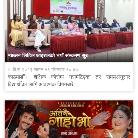
प्याब्सन लिटिल आइडलको नयाँ संस्करण सुरु
वि.सं.२०८३ साउन १९ मंगलवार १०:४७
काठमाडौं। शैक्षिक कोर्समा नसमेटिएका तर समयअनुसार
विद्यार्थीका लागि आवश्यक विषयबारे...