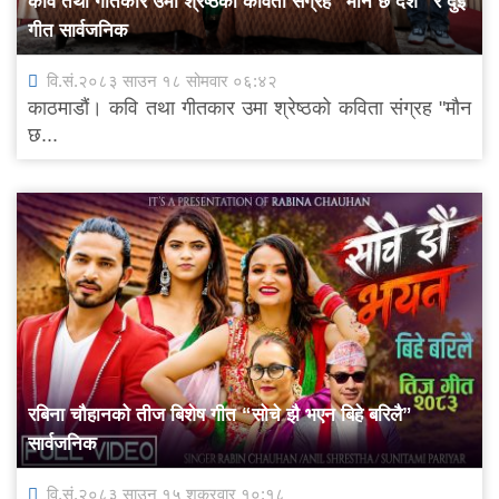
कवि तथा गीतकार उमा श्रेष्ठको कविता संग्रह “मौन छ देश” र दुई
गीत सार्वजनिक
वि.सं.२०८३ साउन १८ सोमवार ०६:४२
काठमाडौं। कवि तथा गीतकार उमा श्रेष्ठको कविता संग्रह "मौन
छ...
रबिना चौहानको तीज बिशेष गीत “सोचे झै भएन बिहे बरिलै”
सार्वजनिक
वि.सं.२०८३ साउन १५ शुक्रवार १०:१८