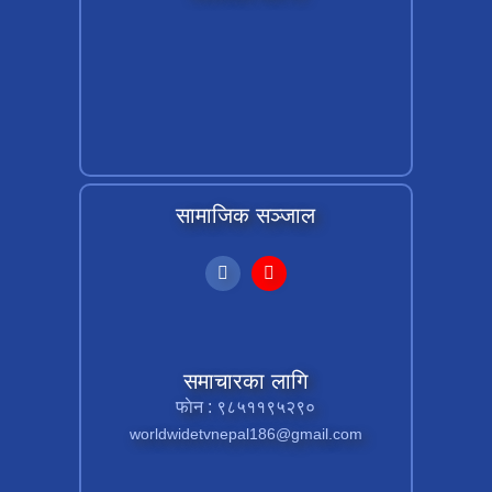
सामाजिक सञ्जाल
समाचारका लागि
फाेन : ९८५११९५२९०
worldwidetvnepal186@gmail.com