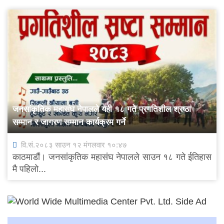
जनसांकृतिक महासंघ नेपालले यही १८ गते प्रगतिशील श्रष्ठा
सम्मान र जागरण सम्मान कार्यक्रम गर्ने
वि.सं.२०८३ साउन १२ मंगलवार १०:४७
काठमाडौं। जनसांकृतिक महासंघ नेपालले साउन १८ गते ईतिहास
मै पहिलो...