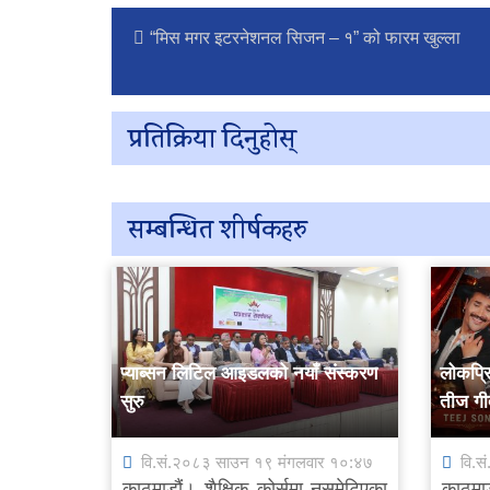
“मिस मगर इटरनेशनल सिजन – १” को फारम खुल्ला
प्रतिक्रिया दिनुहोस्
सम्बन्धित शीर्षकहरु
प्याब्सन लिटिल आइडलको नयाँ संस्करण
लोकप्र
सुरु
तीज गीत
वि.सं.२०८३ साउन १९ मंगलवार १०:४७
वि.स
काठमाडौं। शैक्षिक कोर्समा नसमेटिएका
काठमा