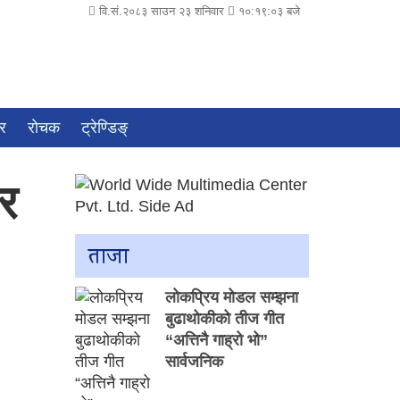
वि.सं.२०८३ साउन २३ शनिवार
१०:१९:०४ बजे
चर
राेचक
ट्रेण्डिङ्
 र
ताजा
लोकप्रिय मोडल सम्झना
बुढाथोकीको तीज गीत
“अत्तिनै गाह्रो भो”
सार्वजनिक