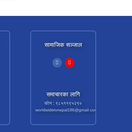
सामाजिक सञ्जाल
समाचारका लागि
फाेन : ९८५११९५२९०
worldwidetvnepal186@gmail.com