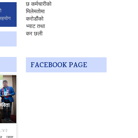
ो
 सहयोग
FACEBOOK PAGE
कविता
६:४२
ार उमा