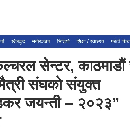
्ता
खेलकुद
मनोरञ्जन
भिडियो
शिक्षा / स्वास्थ्य
फाेटाे फि
कल्चरल सेन्टर, काठमाडौं
त्री संघको संयुक्त
डकर जयन्ती – २०२३”
ो