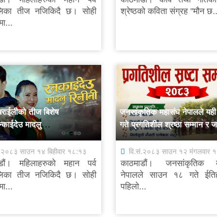
लिका तीज नजिकिदै छ। सोही
श्रेष्ठको कविता संग्रह "मौन छ..
ा...
 बराईलीको तीज बिशेष
जनसांकृतिक महासंघ नेपालले यह
न्काईदेउ मादलु
गते प्रगतिशील श्रष्ठा सम्मान र 
” सार्वजनिक
सम्मान कार्यक्रम गर्ने
ं.२०८३ साउन १४ बिहीवार १८:१३
वि.सं.२०८३ साउन १२ मंगलवार 
डौं। महिलाहरुको महान पर्व
काठमाडौं। जनसांकृतिक म
लिका तीज नजिकिदै छ। सोही
नेपालले साउन १८ गते ईति
ा...
पहिलो...