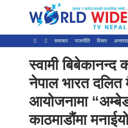
समाचार
राजनीति
विचार
अन्तरवार
स्वामी बिबेकानन्द 
नेपाल भारत दलित मै
आयोजनामा “अम्बे
काठमाडौंमा मनाईय