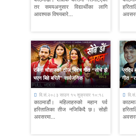
तर समयअनुसार विद्यार्थीका लागि
हरिता
आवश्यक विषयबारे...
अवसरम
रबिना चौहानको तीज बिशेष गीत “सोचे झै
प्रदिप
भएन बिहे बरिलै” सार्वजनिक
गीत “र
रिनिनी
वि.सं.२०८३ साउन १५ शुक्रवार १०:१८
वि.स
काठमाडौं। महिलाहरुको महान पर्व
काठमा
हरितालिका तीज नजिकिदै छ। सोही
हरिता
अवसरमा...
अवसरम