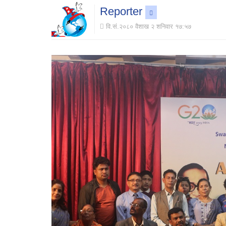
Reporter
वि.सं.२०८० वैशाख २ शनिवार १७:५७