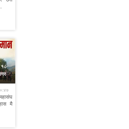
.
ी १८
जागरण
१०:४७
हासंघ
हास मै