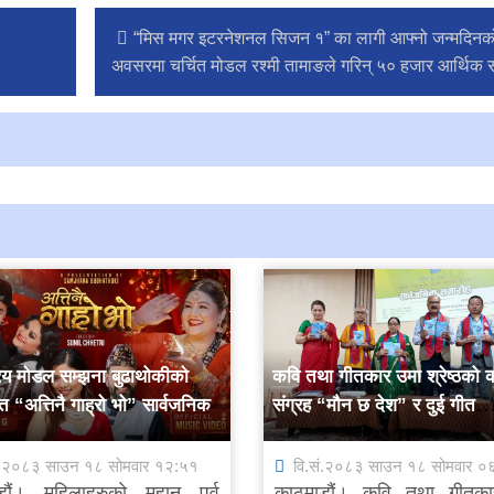
“मिस मगर इटरनेशनल सिजन १” का लागी आफ्नो जन्मदिनक
अवसरमा चर्चित मोडल रश्मी तामाङले गरिन् ५० हजार आर्थिक
िय मोडल सम्झना बुढाथोकीको
कवि तथा गीतकार उमा श्रेष्ठको 
 “अत्तिनै गाह्रो भो” सार्वजनिक
संग्रह “मौन छ देश” र दुई गीत
सार्वजनिक
ं.२०८३ साउन १८ सोमवार १२:५१
वि.सं.२०८३ साउन १८ सोमवार ०
डौं। महिलाहरुको महान पर्व
काठमाडौं। कवि तथा गीतक