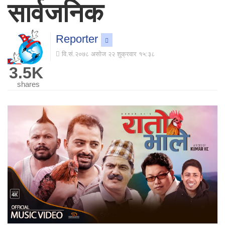
सार्वजनिक
Reporter
वि.सं.२०७८ असोज २२ शुक्रवार १५:३८
3.5K
shares