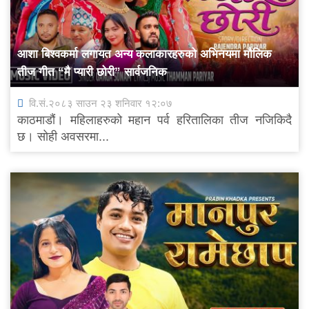
आशा बिश्वकर्मा लगायत अन्य कलाकारहरुको अभिनयमा मौलिक
तीज गीत “मै प्यारी छोरी” सार्वजनिक
वि.सं.२०८३ साउन २३ शनिवार १२:०७
काठमाडौं। महिलाहरुको महान पर्व हरितालिका तीज नजिकिदै
छ। सोही अवसरमा...