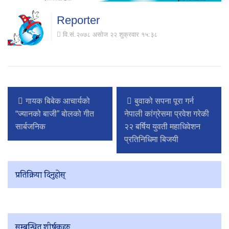
Reporter
वि.सं.२०७८ असोज २२ शुक्रवार १५:३८
गायक बिबेक आचार्यको
बुवाको सपना पूरा गर्न
“ज्यानको बाजी” बोलको गीत
नेपाली कांग्रेसमा प्रवेश गरेकी
सार्बजनिक
२२ बर्षिय युवती महाधिवेशन
प्रतिनिधिमा बिजयी
प्रतिक्रिया दिनुहोस्
सम्बन्धित शीर्षकहरु