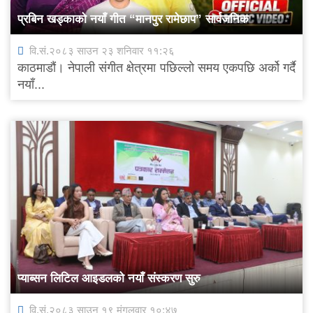
प्रबिन खड्काको नयाँ गीत “मानपुर रामेछाप” सार्वजनिक
वि.सं.२०८३ साउन २३ शनिवार ११:२६
काठमाडौं। नेपाली संगीत क्षेत्रमा पछिल्लो समय एकपछि अर्को गर्दै
नयाँ...
प्याब्सन लिटिल आइडलको नयाँ संस्करण सुरु
वि.सं.२०८३ साउन १९ मंगलवार १०:४७