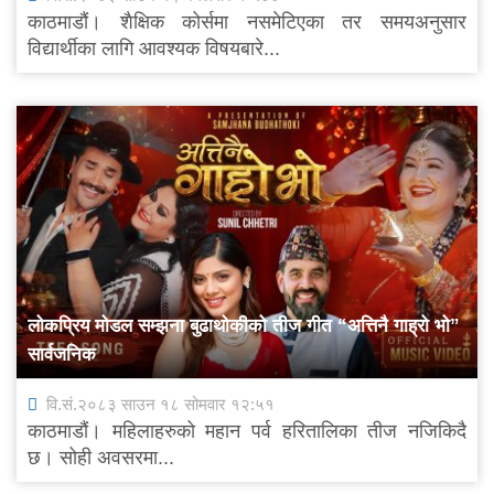
काठमाडौं। शैक्षिक कोर्समा नसमेटिएका तर समयअनुसार
विद्यार्थीका लागि आवश्यक विषयबारे...
लोकप्रिय मोडल सम्झना बुढाथोकीको तीज गीत “अत्तिनै गाह्रो भो”
सार्वजनिक
वि.सं.२०८३ साउन १८ सोमवार १२:५१
काठमाडौं। महिलाहरुको महान पर्व हरितालिका तीज नजिकिदै
छ। सोही अवसरमा...