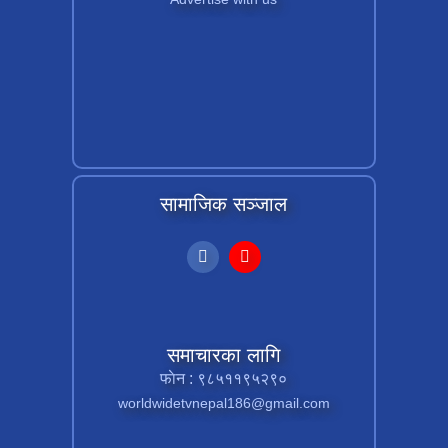
सामाजिक सञ्जाल
समाचारका लागि
फाेन : ९८५११९५२९०
worldwidetvnepal186@gmail.com