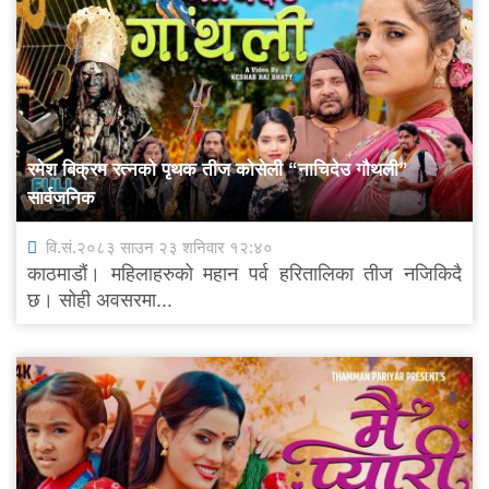
रमेश बिक्रम रत्नको पृथक तीज कोसेली “नाचिदेउ गौथली”
सार्वजनिक
वि.सं.२०८३ साउन २३ शनिवार १२:४०
काठमाडौं। महिलाहरुको महान पर्व हरितालिका तीज नजिकिदै
छ। सोही अवसरमा...