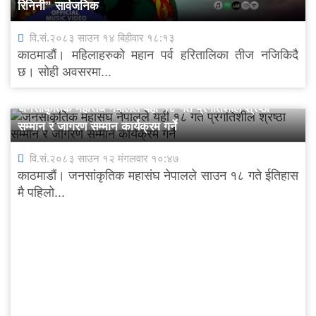
रिनिनी” सार्वजनिक
वि.सं.२०८३ साउन १४ बिहीवार १८:१३
काठमाडौं। महिलाहरुको महान पर्व हरितालिका तीज नजिकिदै
छ। सोही अवसरमा...
जनसांकृतिक महासंघ नेपालले यही १८ गते प्रगतिशील श्रष्ठा
सम्मान र जागरण सम्मान कार्यक्रम गर्ने
वि.सं.२०८३ साउन १२ मंगलवार १०:४७
काठमाडौं। जनसांकृतिक महासंघ नेपालले साउन १८ गते ईतिहास
मै पहिलो...