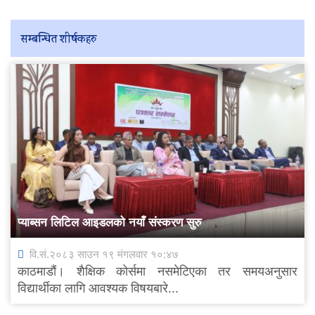
सम्बन्धित शीर्षकहरु
प्याब्सन लिटिल आइडलको नयाँ संस्करण सुरु
वि.सं.२०८३ साउन १९ मंगलवार १०:४७
काठमाडौं। शैक्षिक कोर्समा नसमेटिएका तर समयअनुसार
विद्यार्थीका लागि आवश्यक विषयबारे...