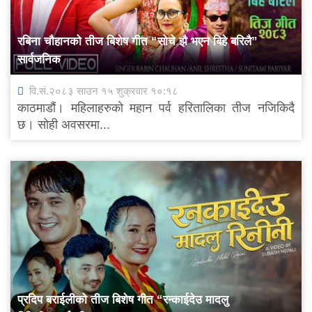
रबिना चौहानको तीज बिशेष गीत “सोचे झै भएन बिहे बरिलै”
सार्वजनिक
वि.सं.२०८३ साउन १५ शुक्रवार १०:१८
काठमाडौं। महिलाहरुको महान पर्व हरितालिका तीज नजिकिदै
छ। सोही अवसरमा...
प्रदिप बराईलीको तीज बिशेष गीत “रन्काईदेउ मादलु