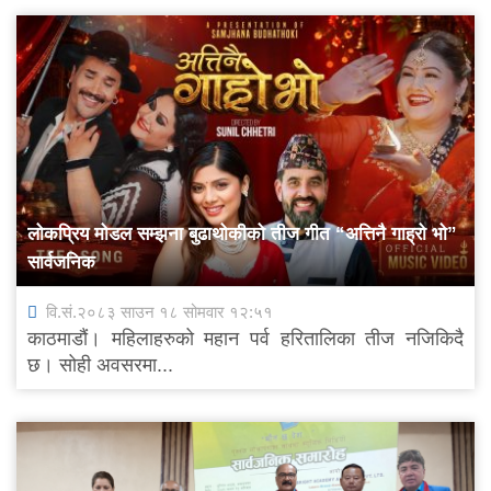
लोकप्रिय मोडल सम्झना बुढाथोकीको तीज गीत “अत्तिनै गाह्रो भो”
सार्वजनिक
वि.सं.२०८३ साउन १८ सोमवार १२:५१
काठमाडौं। महिलाहरुको महान पर्व हरितालिका तीज नजिकिदै
छ। सोही अवसरमा...