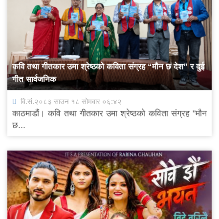
कवि तथा गीतकार उमा श्रेष्ठको कविता संग्रह “मौन छ देश” र दुई
गीत सार्वजनिक
वि.सं.२०८३ साउन १८ सोमवार ०६:४२
काठमाडौं। कवि तथा गीतकार उमा श्रेष्ठको कविता संग्रह "मौन
छ...