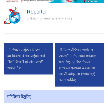
Reporter
वि.सं.२०८१ असार १७ सोमवार १०:४४
नेपाल आईडल सिजन – ५
“अन्तर्राष्ट्रिय सम्मेलन –
का बिजेता बिनोद राईको नयाँ
२०२४” मा नेपालको तर्फबाट
गीत “जिन्दगी हो खेल जस्तै”
भाग लिएर एभरेष्ट नेपाल
सार्वजनिक
कल्चरल ग्रुपका अध्यक्ष डा.
आरसी कोइराला (रामचन्द्र)
नेपाल फर्किए
प्रतिक्रिया दिनुहोस्