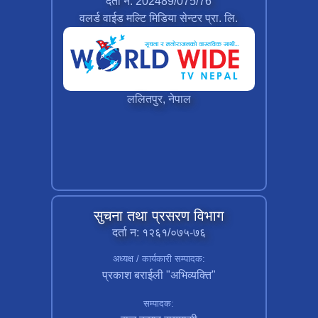
दर्ता न: 202489/075/76
वलर्ड वाईड मल्टि मिडिया सेन्टर प्रा. लि.
ललितपुर, नेपाल
सुचना तथा प्रसरण विभाग
दर्ता न: १२६१/०७५-७६
अध्यक्ष / कार्यकारी सम्पादक:
प्रकाश बराईली "अभिव्यक्ति"
सम्पादक: